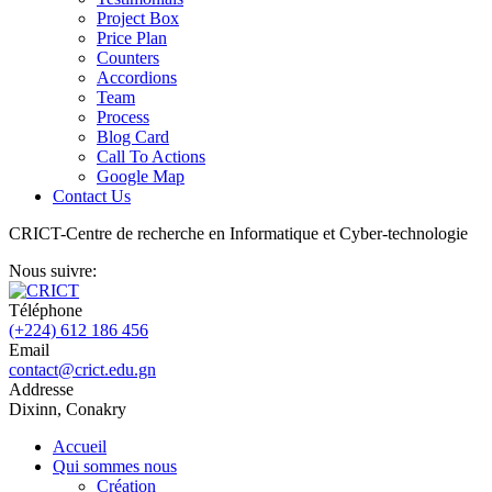
Project Box
Price Plan
Counters
Accordions
Team
Process
Blog Card
Call To Actions
Google Map
Contact Us
CRICT-
Centre de recherche en Informatique et Cyber-technologie
Nous suivre:
Téléphone
(+224) 612 186 456
Email
contact@crict.edu.gn
Addresse
Dixinn, Conakry
Accueil
Qui sommes nous
Création